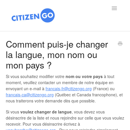
Toggle
Navigatio
ACCUEIL DE L'AIDE
Comment puis-je changer
la langue, mon nom ou
ARTICLES
mon pays ?
NOUS CONNAÎTRE
Si vous souhaitez modifier votre
nom ou votre pays
à tout
VICTOIRES
moment, veuillez contacter un membre de notre équipe en
envoyant un e-mail à
francais-fr@citizengo.org
(France) ou
FAITES UN DON
francais-ca@citizengo.org
(Québec et Canada francophone), et
nous traiterons votre demande dès que possible.
Si vous
voulez changer de langue
, vous devez vous
désinscrire de la liste et nous rejoindre sur celle que vous voulez
recevoir. Pour vous désinscrire écrivez à
unsubscribe@citizengo.org
. Pour nous rejoindre simplement